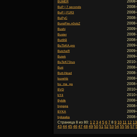
2008-
BUMER
2008-
BuP | 7 seconds
2008-
BuP | F1R3
2008-
BuPyC
2008-
BurstFire.n0obZ
2009-
Bushi
2008-
Buster
2008-
But9Iй
2009-
BuTbKA.pro
2009-
ButcheR
2009-
Butek
2010-
BuTeK73rus
2008-
Butt
2008-
Butt-Head
2008-
buvehb
2008-
bu_ma_ga
2010-
BVD
2010-
bY4
2008-
Byblik
2008-
bygaga
2009-
BYKA
2008-
bykawka
Страница 8 из 80:
1
2
3
4
5
6
7
8
9
10
11
12
13
43
44
45
46
47
48
49
50
51
52
53
54
55
56
57