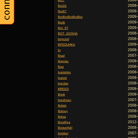
2008-
BOT
2008-
Bot2b
2008-
Bot87
2009-
BotBotBotBotBot
2009-
Botik
2009-
Bot_87
2008-
BOT_GOSHA
2008-
boycool
2009-
BPEDUHKA
2008-
br
2007-
Brad
2008-
Braniac
2008-
Brat
2008-
bratishko
2008-
bratok
2008-
brecker
2008-
BREED
2008-
Breik
2007-
brezhnev
2008-
British
2008-
Britney
2008-
Britva
2012-
Brod9ga
2008-
Broker[bk]
2007-
brokker