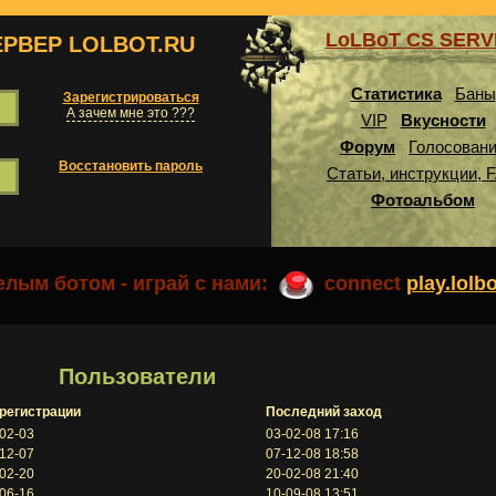
LoLBoT CS SER
ЕРВЕР LOLBOT.RU
Статистика
Баны
Зарегистрироваться
А зачем мне это ???
VIP
Вкусности
Форум
Голосован
Восстановить пароль
Статьи, инструкции, 
Фотоальбом
лым ботом - играй с нами:
connect
play.lolb
Пользователи
 регистрации
Последний заход
02-03
03-02-08 17:16
12-07
07-12-08 18:58
02-20
20-02-08 21:40
06-16
10-09-08 13:51