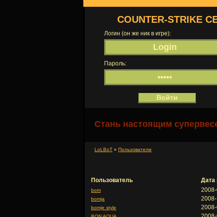
COUNTER-STRIKE С
Логин (он же ник в игре):
Пароль:
Стань настоящим супервесе
LoLBoT
»
Пользователи
Пользователь
Дата
2008-
bom
2008-
bomja
2008-
bomje style
2008-
BON AQUA