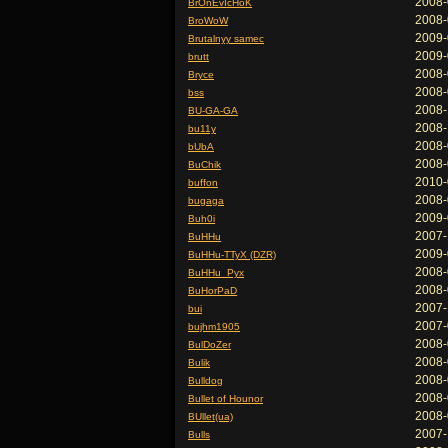
2008-
BrOnEvIcHoK
2008-
BroWoW
2009-
Brutalnyy samec
2009-
brutt
2008-
Bryce
2008-
bss
2008-
BU-GA-GA
2008-
bu11y
2008-
bUbA
2008-
BuChik
2010-
buffon
2008-
bugaga
2009-
Buh0i
2007-
BuHHu
2009-
BuHHu-TTyX (DZR)
2008-
BuHHu_Pyx
2008-
BuHorPaD
2007-
bui
2007-
bujhm1905
2008-
BulDoZer
2008-
Bulik
2008-
Bulldog
2008-
Bullet of Hounor
2008-
BUllet(ua)
2007-
Bulls