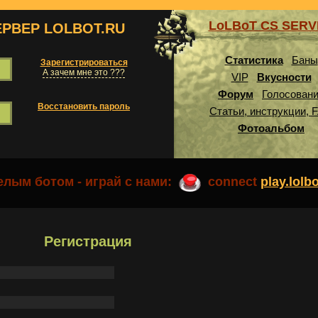
LoLBoT CS SER
ЕРВЕР LOLBOT.RU
Статистика
Баны
Зарегистрироваться
А зачем мне это ???
VIP
Вкусности
Форум
Голосован
Восстановить пароль
Статьи, инструкции, 
Фотоальбом
лым ботом - играй с нами:
connect
play.lolb
Регистрация