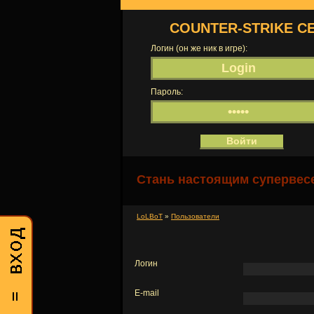
COUNTER-STRIKE С
Логин (он же ник в игре):
Пароль:
Стань настоящим супервесе
LoLBoT
»
Пользователи
Логин
E-mail