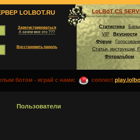
LoLBoT CS SER
ЕРВЕР LOLBOT.RU
Статистика
Баны
Зарегистрироваться
А зачем мне это ???
VIP
Вкусности
Форум
Голосован
Восстановить пароль
Статьи, инструкции, 
Фотоальбом
лым ботом - играй с нами:
connect
play.lolb
Пользователи