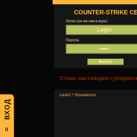
COUNTER-STRIKE С
Логин (он же ник в игре):
Пароль:
Стань настоящим супервесе
LoLBoT
»
Пользователи