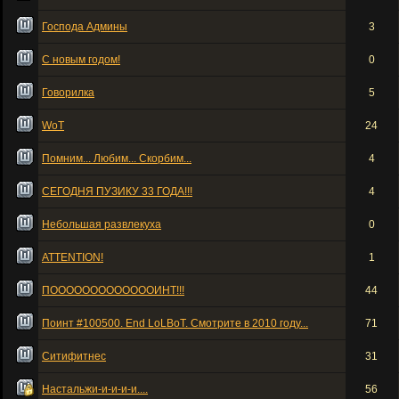
Господа Админы
3
С новым годом!
0
Говорилка
5
WoT
24
Помним... Любим... Скорбим...
4
СЕГОДНЯ ПУЗИКУ 33 ГОДА!!!
4
Небольшая развлекуха
0
ATTENTION!
1
ПОООООООООООООИНТ!!!
44
Поинт #100500. End LoLBoT. Смотрите в 2010 году...
71
Ситифитнес
31
Настальжи-и-и-и-и....
56