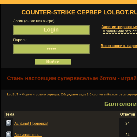
COUNTER-STRIKE СЕРВЕР LOLBOT.R
Логин (он же ник в игре):
Зарегистрировать
А зачем мне это ??
Пароль:
Восстановить паро
Стань настоящим супервеселым ботом - играй
LoLBoT
»
Форум игрового сервера. Обсуждаем cs,cs 1.6,counter strike,контру,cs серве
Болтологи
Тема
Ответов
Achtung! Проверка!
34
Все играетесь...
24