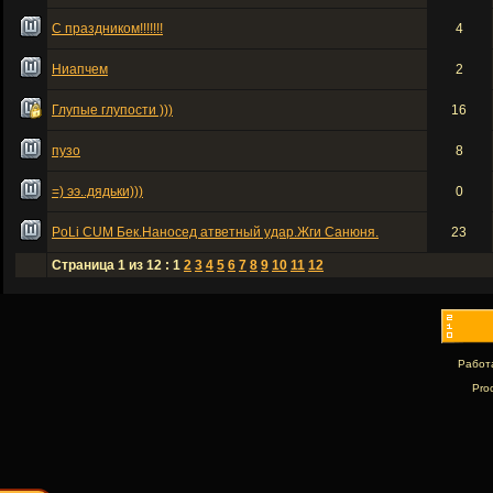
С праздником!!!!!!!
4
Ниапчем
2
Глупые глупости )))
16
пузо
8
=) ээ..дядьки)))
0
PoLi СUM Бек.Наносед атветный удар.Жги Санюня.
23
Страница 1 из 12 : 1
2
3
4
5
6
7
8
9
10
11
12
Работ
Pro