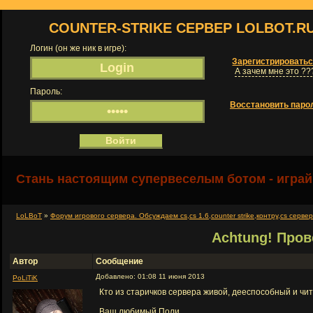
COUNTER-STRIKE СЕРВЕР LOLBOT.R
Логин (он же ник в игре):
Зарегистрировать
А зачем мне это ??
Пароль:
Восстановить паро
Стань настоящим супервеселым ботом - играй
LoLBoT
»
Форум игрового сервера. Обсуждаем cs,cs 1.6,counter strike,контру,cs серве
Achtung! Пров
Автор
Сообщение
Добавлено: 01:08 11 июня 2013
PoLiTiK
Кто из старичков сервера живой, дееспособный и чит
Ваш любимый Поли.