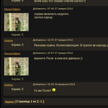
Карма: 0
Всем хай) что сервак совсем заглох?)
Добавлено: 07:44 27 января 2014
PlayingTalking
сервак включить недолго.
заглох народ
Карма: 5
Добавлено: 12:37 27 января 2014
Kelebro
Карма: 0
Реклама нужна. Колективизация. В группе вк народу
Добавлено: 22:57 27 января 2014
PlayingTalking
верните Поли. в нем вся движуха ))
Карма: 5
Добавлено: 22:45 18 февраля 2014
Kelebro
Карма: 0
Ге же Поли?
| Страница 1 из 2: 1
2
Наверх