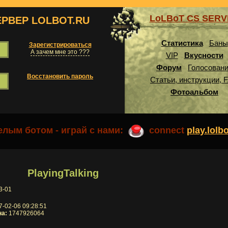
LoLBoT CS SER
ЕРВЕР LOLBOT.RU
Статистика
Баны
Зарегистрироваться
А зачем мне это ???
VIP
Вкусности
Форум
Голосован
Восстановить пароль
Статьи, инструкции, 
Фотоальбом
лым ботом - играй с нами:
connect
play.lolb
PlayingTalking
3-01
-02-06 09:28:51
на:
1747926064