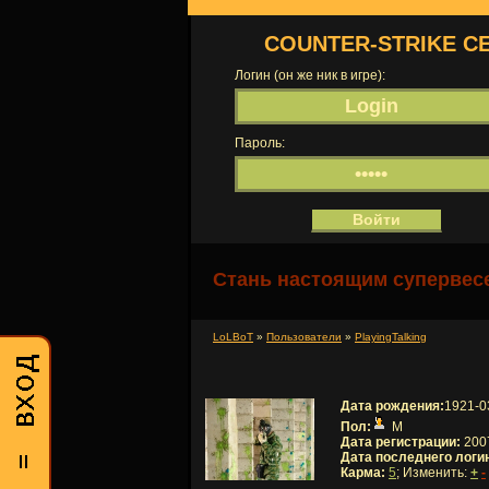
COUNTER-STRIKE С
Логин (он же ник в игре):
Пароль:
Стань настоящим супервесе
LoLBoT
»
Пользователи
»
PlayingTalking
Дата рождения:
1921-0
Пол:
М
Дата регистрации:
2007
Дата последнего логи
Карма:
5
; Изменить:
+
-