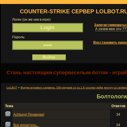
COUNTER-STRIKE СЕРВЕР LOLBOT.R
Логин (он же ник в игре):
Зарегистрировать
А зачем мне это ??
Пароль:
Восстановить паро
Стань настоящим супервеселым ботом - играй
LoLBoT
»
Форум игрового сервера. Обсуждаем cs,cs 1.6,counter strike,контру,cs серве
Болтологи
Тема
Ответов
Achtung! Проверка!
34
Все играетесь...
24