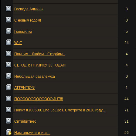
Господа Админы
3
С новым годом!
0
Говорилка
5
WoT
24
Помним... Любим... Скорбим...
4
СЕГОДНЯ ПУЗИКУ 33 ГОДА!!!
4
Небольшая развлекуха
0
ATTENTION!
1
ПОООООООООООООИНТ!!!
44
Поинт #100500. End LoLBoT. Смотрите в 2010 году...
71
Ситифитнес
31
Настальжи-и-и-и-и....
56