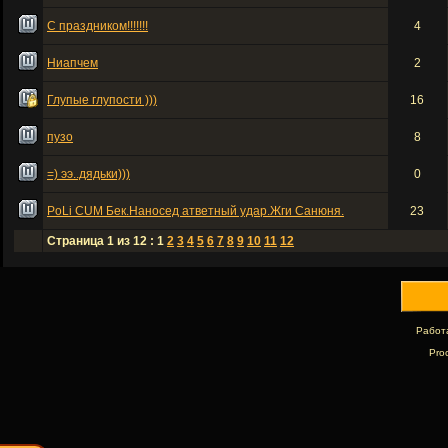
С праздником!!!!!!!
4
Ниапчем
2
Глупые глупости )))
16
пузо
8
=) ээ..дядьки)))
0
PoLi СUM Бек.Наносед атветный удар.Жги Санюня.
23
Страница 1 из 12 : 1
2
3
4
5
6
7
8
9
10
11
12
Работ
Pro