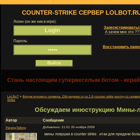
COUNTER-STRIKE СЕРВЕР LOLBOT.R
Логин (он же ник в игре):
Зарегистрировать
А зачем мне это ??
Пароль:
Восстановить паро
Стань настоящим супервеселым ботом - играй
LoLBoT
»
Форум игрового сервера. Обсуждаем cs,cs 1.6,counter strike,контру,cs серве
Strike
Обсуждаем инюструкцию Мины-ло
Автор
Сообщение
Добавлено: 21:01 30 ноября 2009
PlayingTalking
мины ловушки в counter strike . итак для придачи б