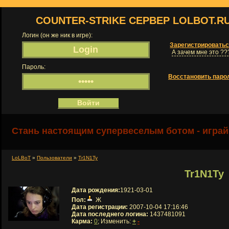
COUNTER-STRIKE СЕРВЕР LOLBOT.R
Логин (он же ник в игре):
Зарегистрировать
А зачем мне это ??
Пароль:
Восстановить паро
Стань настоящим супервеселым ботом - играй
LoLBoT
»
Пользователи
»
Tr1N1Ty
Tr1N1Ty
Дата рождения:
1921-03-01
Пол:
Ж
Дата регистрации:
2007-10-04 17:16:46
Дата последнего логина:
1437481091
Карма:
0
; Изменить:
+
-