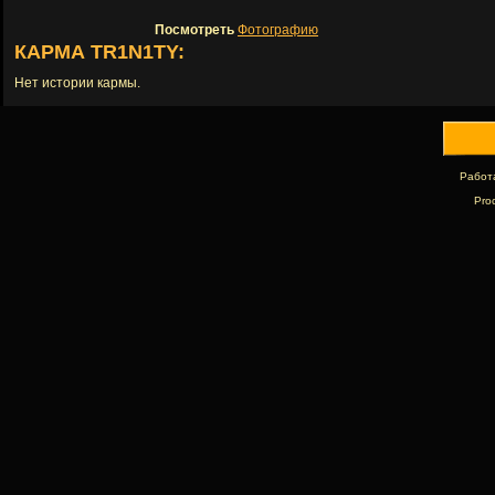
Посмотреть
Фотографию
КАРМА TR1N1TY:
Нет истории кармы.
Работ
Pro