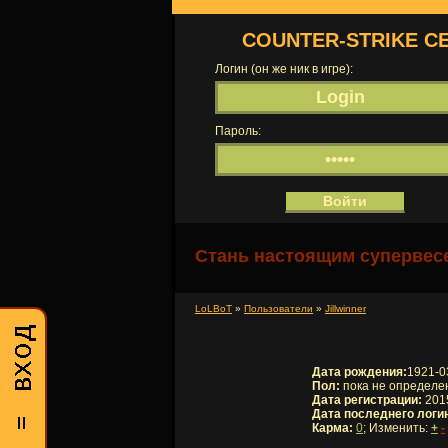
COUNTER-STRIKE С
Логин (он же ник в игре):
Пароль:
Стань настоящим супервесе
LoLBoT
»
Пользователи
»
Jillwinner
Дата рождения:
1921-0
Пол:
пока не определе
Дата регистрации:
2015
Дата последнего логи
Карма:
0
; Изменить:
+
-