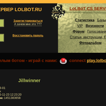
LoLBoT CS SER
ЕРВЕР LOLBOT.RU
Статистика
Баны
Зарегистрироваться
А зачем мне это ???
VIP
Вкусности
Форум
Голосован
Восстановить пароль
Статьи, инструкции, 
Фотоальбом
лым ботом - играй с нами:
connect
play.lolb
Jillwinner
3-01
н
-11-23 12:23:20
на:
1451383658