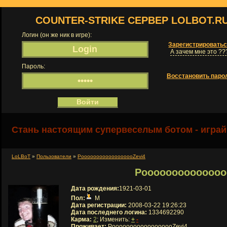
COUNTER-STRIKE СЕРВЕР LOLBOT.R
Логин (он же ник в игре):
Зарегистрировать
А зачем мне это ??
Пароль:
Восстановить паро
Стань настоящим супервеселым ботом - играй
LoLBoT
»
Пользователи
»
PoooooooooooooooooZevi4
Poooooooooooooo
Дата рождения:
1921-03-01
Пол:
М
Дата регистрации:
2008-03-22 19:26:23
Дата последнего логина:
1334692290
Карма:
2
; Изменить:
+
-
Проживает:
PoooooooooooooooooZevi4