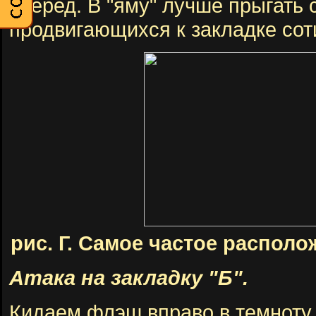
вперед. В "яму" лучше прыгать 
продвигающихся к закладке соти
рис. Г. Самое частое располо
Атака на закладку "Б".
Кидаем флэш вправо в темноту