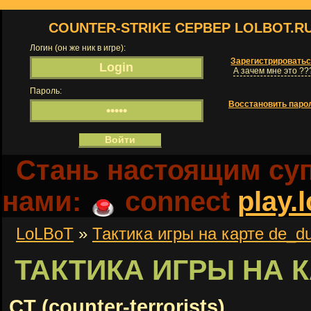
COUNTER-STRIKE СЕРВЕР LOLBOT.R
Логин (он же ник в игре):
Зарегистрировать
А зачем мне это ??
Пароль:
Восстановить паро
Стань настоящим суп
нами:
connect
play.
LoLBoT
»
Тактика игры на карте de_d
ТАКТИКА ИГРЫ НА 
CT (counter-terrorists)