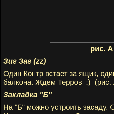
рис. А
Зиг Заг (zz)
Один Контр встает за ящик, оди
балкона. Ждем Терров :) (рис. 
Закладка "Б"
На "Б" можно устроить засаду.