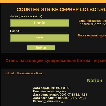
COUNTER-STRIKE СЕРВЕР LOLBOT.R
Логин (он же ник в игре):
Зарегистрировать
А зачем мне это ??
Пароль:
Восстановить паро
Стань настоящим супервеселым ботом - играй
LoLBoT
»
Пользователи
»
Norion
Norion
Дата рождения:
1921-03-01
Пол:
пока не определен
Дата регистрации:
2007-07-18 12:49:18
Дата последнего логина:
1277722594
Карма:
0
; Изменить:
+
-