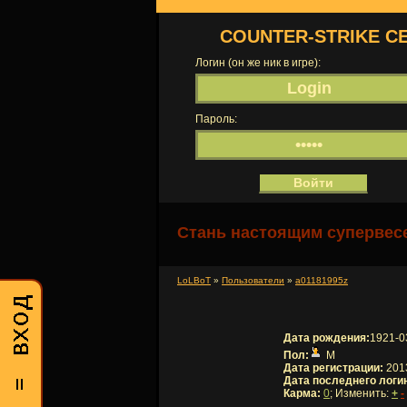
COUNTER-STRIKE С
Логин (он же ник в игре):
Пароль:
Стань настоящим супервесе
LoLBoT
»
Пользователи
»
a01181995z
Дата рождения:
1921-0
Пол:
М
Дата регистрации:
2013
Дата последнего логи
Карма:
0
; Изменить:
+
-