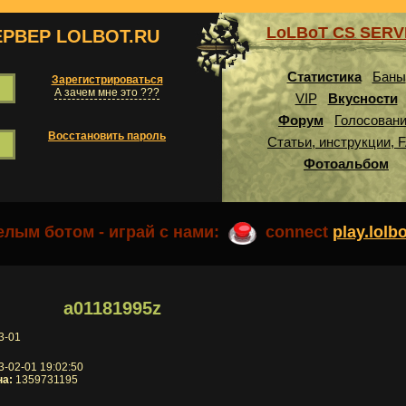
LoLBoT CS SER
ЕРВЕР LOLBOT.RU
Статистика
Баны
Зарегистрироваться
А зачем мне это ???
VIP
Вкусности
Форум
Голосован
Восстановить пароль
Статьи, инструкции, 
Фотоальбом
лым ботом - играй с нами:
connect
play.lolb
a01181995z
3-01
-02-01 19:02:50
на:
1359731195