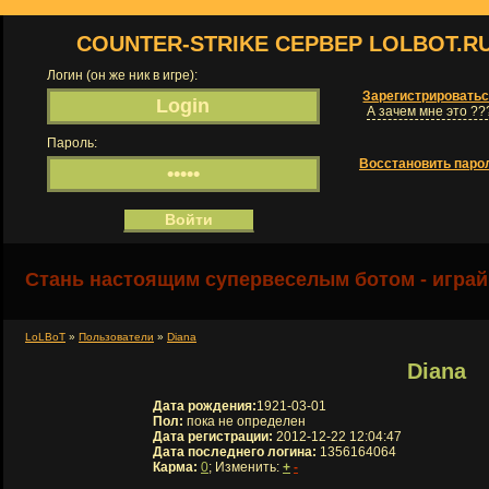
COUNTER-STRIKE СЕРВЕР LOLBOT.R
Логин (он же ник в игре):
Зарегистрировать
А зачем мне это ??
Пароль:
Восстановить паро
Стань настоящим супервеселым ботом - играй
LoLBoT
»
Пользователи
»
Diana
Diana
Дата рождения:
1921-03-01
Пол:
пока не определен
Дата регистрации:
2012-12-22 12:04:47
Дата последнего логина:
1356164064
Карма:
0
; Изменить:
+
-