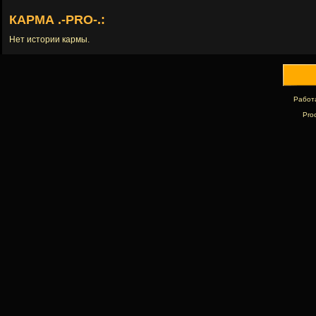
КАРМА .-PRO-.:
Нет истории кармы.
Работ
Pro