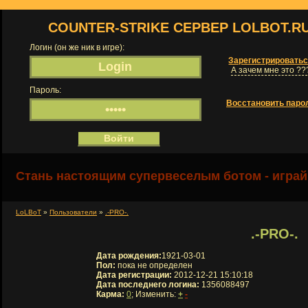
COUNTER-STRIKE СЕРВЕР LOLBOT.R
Логин (он же ник в игре):
Зарегистрировать
А зачем мне это ??
Пароль:
Восстановить паро
Стань настоящим супервеселым ботом - играй
LoLBoT
»
Пользователи
»
.-PRO-.
.-PRO-.
Дата рождения:
1921-03-01
Пол:
пока не определен
Дата регистрации:
2012-12-21 15:10:18
Дата последнего логина:
1356088497
Карма:
0
; Изменить:
+
-