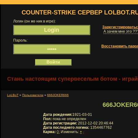
COUNTER-STRIKE СЕРВЕР LOLBOT.R
Логин (он же ник в игре):
Зарегистрировать
А зачем мне это ??
Пароль:
Восстановить паро
Стань настоящим супервеселым ботом - играй
LoLBoT
»
Пользователи
»
666JOKER666
666JOKER6
Дата рождения:
1921-03-01
Пол:
пока не определен
Дата регистрации:
2012-12-02 20:46:44
Дата последнего логина:
1354467762
Карма:
0
; Изменить:
+
-