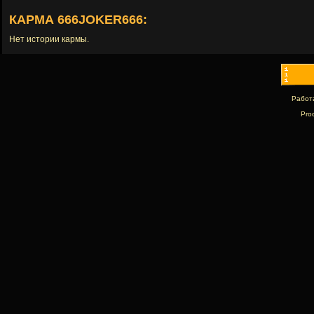
КАРМА 666JOKER666:
Нет истории кармы.
Работ
Pro