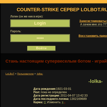
COUNTER-STRIKE СЕРВЕР LOLBOT.R
Логин (он же ник в игре):
Зарегистрировать
А зачем мне это ??
Пароль:
Восстановить паро
Стань настоящим супервеселым ботом - играй
LoLBoT
»
Пользователи
»
-lolka-
-lolka-
Дата рождения:
1921-03-01
Пол:
пока не определен
Дата регистрации:
2011-04-07 13:42:33
Дата последнего логина:
1302169689
Карма:
0
; Изменить:
+
-