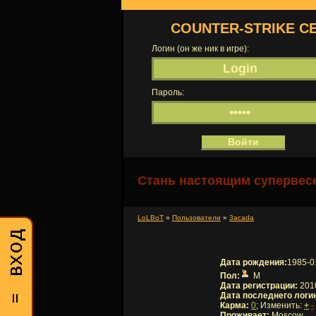
COUNTER-STRIKE С
Логин (он же ник в игре):
Пароль:
Стань настоящим супервесе
LoLBoT
»
Пользователи
»
3acada
Дата рождения:
1985-0
Пол:
М
Дата регистрации:
2010
Дата последнего логи
Карма:
0
; Изменить:
+
-
Проживает:
Moscow