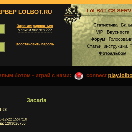
LoLBoT CS SER
ЕРВЕР LOLBOT.RU
Статистика
Баны
Зарегистрироваться
А зачем мне это ???
VIP
Вкусности
Форум
Голосован
Восстановить пароль
Статьи, инструкции, 
Фотоальбом
лым ботом - играй с нами:
connect
play.lolb
3acada
1-28
-12-22 15:47:10
на:
1293026750