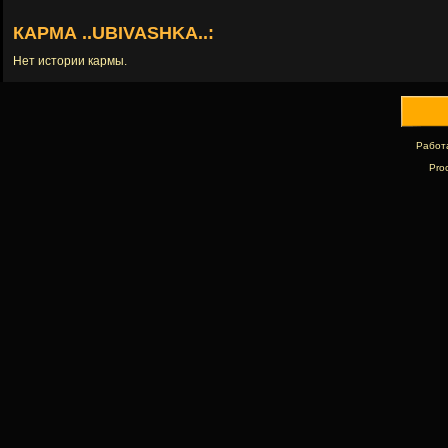
КАРМА ..UBIVASHKA..:
Нет истории кармы.
Работ
Pro