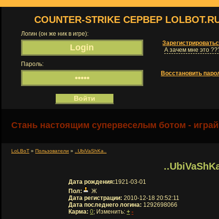
COUNTER-STRIKE СЕРВЕР LOLBOT.R
Логин (он же ник в игре):
Зарегистрировать
А зачем мне это ??
Пароль:
Восстановить паро
Стань настоящим супервеселым ботом - играй
LoLBoT
»
Пользователи
»
..UbiVaShKa..
..UbiVaShKa
Дата рождения:
1921-03-01
Пол:
Ж
Дата регистрации:
2010-12-18 20:52:11
Дата последнего логина:
1292698066
Карма:
0
; Изменить:
+
-