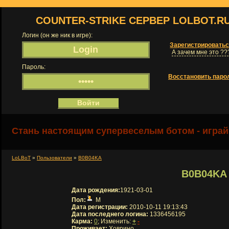
COUNTER-STRIKE СЕРВЕР LOLBOT.R
Логин (он же ник в игре):
Зарегистрировать
А зачем мне это ??
Пароль:
Восстановить паро
Стань настоящим супервеселым ботом - играй
LoLBoT
»
Пользователи
»
B0B04KA
B0B04KA
Дата рождения:
1921-03-01
Пол:
М
Дата регистрации:
2010-10-11 19:13:43
Дата последнего логина:
1336456195
Карма:
0
; Изменить:
+
-
Проживает:
Ховрино