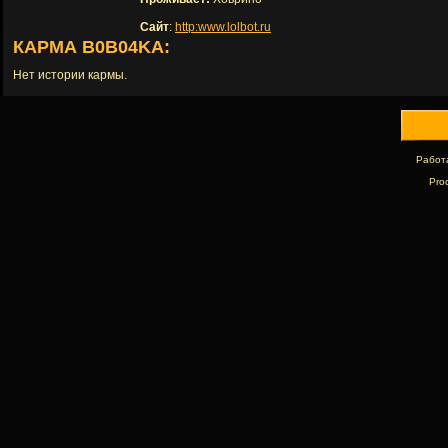
Сайт
:
http:www.lolbot.ru
КАРМА B0B04KA:
Нет истории кармы.
Работ
Pro