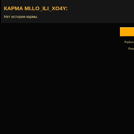
КАРМА MI.LO_ILI_XO4Y:
Нет истории кармы.
Работ
Pro