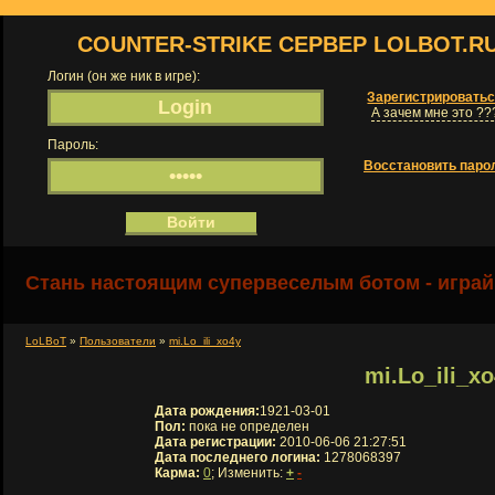
COUNTER-STRIKE СЕРВЕР LOLBOT.R
Логин (он же ник в игре):
Зарегистрировать
А зачем мне это ??
Пароль:
Восстановить паро
Стань настоящим супервеселым ботом - играй
LoLBoT
»
Пользователи
»
mi.Lo_ili_xo4y
mi.Lo_ili_x
Дата рождения:
1921-03-01
Пол:
пока не определен
Дата регистрации:
2010-06-06 21:27:51
Дата последнего логина:
1278068397
Карма:
0
; Изменить:
+
-