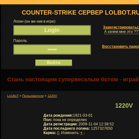
COUNTER-STRIKE СЕРВЕР LOLBOT.R
Логин (он же ник в игре):
Зарегистрировать
А зачем мне это ??
Пароль:
Восстановить паро
Стань настоящим супервеселым ботом - играй
LoLBoT
»
Пользователи
»
1220V
1220V
Дата рождения:
1921-03-01
Пол:
пока не определен
Дата регистрации:
2009-11-04 12:38:52
Дата последнего логина:
1257327650
Карма:
0
; Изменить:
+
-