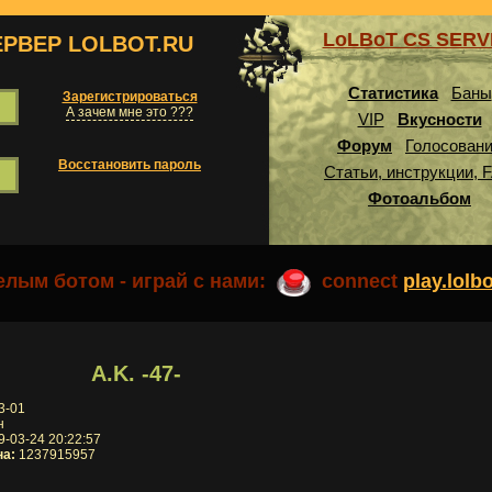
LoLBoT CS SER
ЕРВЕР LOLBOT.RU
Статистика
Баны
Зарегистрироваться
А зачем мне это ???
VIP
Вкусности
Форум
Голосован
Восстановить пароль
Статьи, инструкции, 
Фотоальбом
лым ботом - играй с нами:
connect
play.lolb
A.K. -47-
3-01
н
-03-24 20:22:57
на:
1237915957