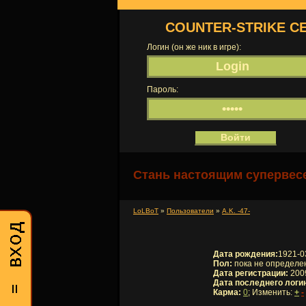
COUNTER-STRIKE С
Логин (он же ник в игре):
Пароль:
Стань настоящим супервесе
LoLBoT
»
Пользователи
»
A.K. -47-
Дата рождения:
1921-0
Пол:
пока не определе
Дата регистрации:
2009
Дата последнего логи
Карма:
0
; Изменить:
+
-