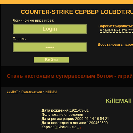
COUNTER-STRIKE СЕРВЕР LOLBOT.R
Логин (он же ник в игре):
Зарегистрировать
А зачем мне это ??
Пароль:
Восстановить паро
Стань настоящим супервеселым ботом - играй
LoLBoT
»
Пользователи
»
KillEMAll
KillEMAll
Дата рождения:
1921-03-01
Пол:
пока не определен
Дата регистрации:
2009-01-14 19:54:21
Дата последнего логина:
1290452500
Карма:
0
; Изменить:
+
-