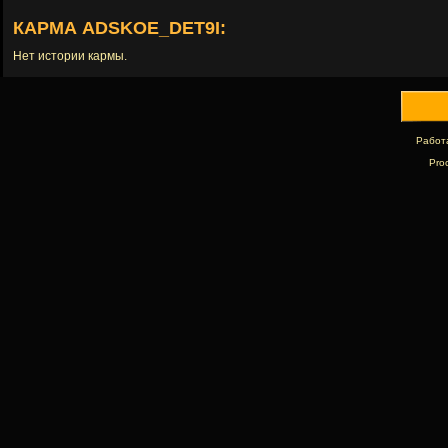
КАРМА ADSKOE_DET9I:
Нет истории кармы.
Работ
Pro