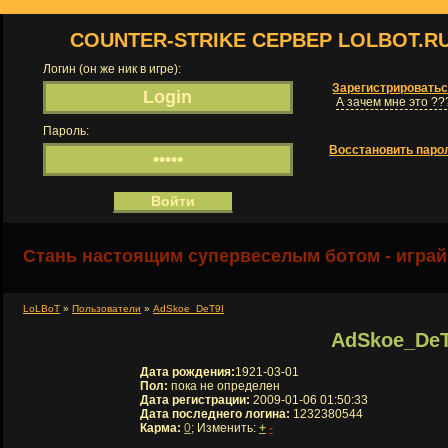
COUNTER-STRIKE СЕРВЕР LOLBOT.R
Логин (он же ник в игре):
Зарегистрировать
А зачем мне это ??
Пароль:
Восстановить паро
Стань настоящим супервеселым ботом - играй
LoLBoT
»
Пользователи
»
AdSkoe_DeT9I
AdSkoe_DeT
Дата рождения:
1921-03-01
Пол:
пока не определен
Дата регистрации:
2009-01-06 01:50:33
Дата последнего логина:
1232380544
Карма:
0
; Изменить:
+
-