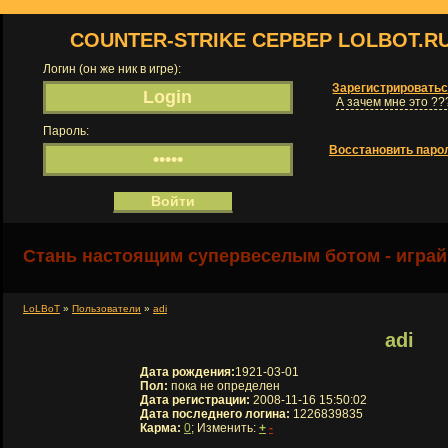
COUNTER-STRIKE СЕРВЕР LOLBOT.R
Логин (он же ник в игре):
Зарегистрировать
А зачем мне это ??
Пароль:
Восстановить паро
Стань настоящим супервеселым ботом - играй
LoLBoT
»
Пользователи
»
adi
adi
Дата рождения:
1921-03-01
Пол:
пока не определен
Дата регистрации:
2008-11-16 15:50:02
Дата последнего логина:
1226839835
Карма:
0
; Изменить:
+
-