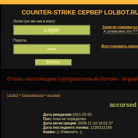
COUNTER-STRIKE СЕРВЕР LOLBOT.R
Логин (он же ник в игре):
Зарегистрировать
А зачем мне это ??
Пароль:
Восстановить паро
Стань настоящим супервеселым ботом - играй
LoLBoT
»
Пользователи
»
accursed
accursed
Дата рождения:
1921-03-01
Пол:
пока не определен
Дата регистрации:
2008-11-10 16:01:37
Дата последнего логина:
1226322166
Карма:
0
; Изменить:
+
-