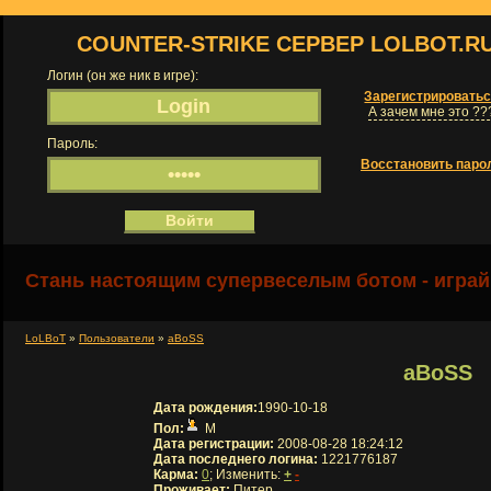
COUNTER-STRIKE СЕРВЕР LOLBOT.R
Логин (он же ник в игре):
Зарегистрировать
А зачем мне это ??
Пароль:
Восстановить паро
Стань настоящим супервеселым ботом - играй
LoLBoT
»
Пользователи
»
aBoSS
aBoSS
Дата рождения:
1990-10-18
Пол:
М
Дата регистрации:
2008-08-28 18:24:12
Дата последнего логина:
1221776187
Карма:
0
; Изменить:
+
-
Проживает:
Питер