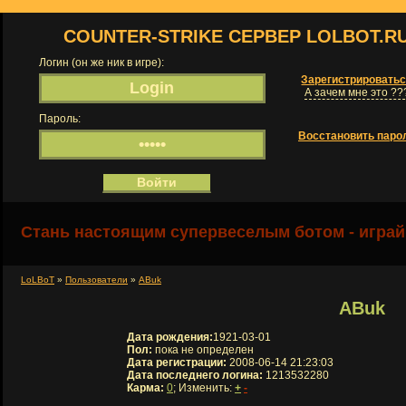
COUNTER-STRIKE СЕРВЕР LOLBOT.R
Логин (он же ник в игре):
Зарегистрировать
А зачем мне это ??
Пароль:
Восстановить паро
Стань настоящим супервеселым ботом - играй
LoLBoT
»
Пользователи
»
ABuk
ABuk
Дата рождения:
1921-03-01
Пол:
пока не определен
Дата регистрации:
2008-06-14 21:23:03
Дата последнего логина:
1213532280
Карма:
0
; Изменить:
+
-