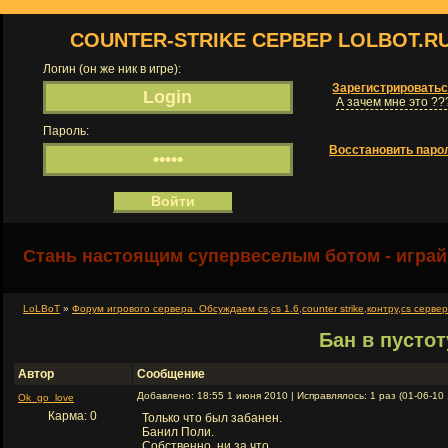
COUNTER-STRIKE СЕРВЕР LOLBOT.R
Логин (он же ник в игре):
Зарегистрировать
А зачем мне это ??
Пароль:
Восстановить паро
Стань настоящим супервеселым ботом - играй
LoLBoT
»
Форум игрового сервера. Обсуждаем cs,cs 1.6,counter strike,контру,cs серве
Бан в пустоту
Автор
Сообщение
Добавлено: 18:55 1 июня 2010 | Исправлялось: 1 раз (01-06-10
Ok_go_love
Карма: 0
Только что был забанен.
Банил Поли.
Собственно, ни за что.