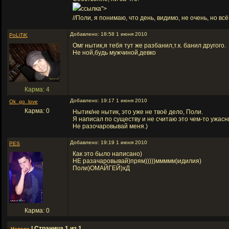
ссылка">
//Поли, я понимаю, что день, видимо, не очень, но вс
Добавлено: 18:58 1 июня 2010
PoLiTiK
Омг нытик,я тебя тут же разбанил,т.к. банил другого.
Не ной,будь мужчиной,девко
Карма: 4
Добавлено: 19:17 1 июня 2010
Ok_go_love
Карма: 0
Нытик/не нытик, это уже не твоё дело, Поли.
Я написал по существу и не считаю это чем-то ужасн
Не разочаровывай меня.)
Добавлено: 19:19 1 июня 2010
PES
Как это было написано)
НЕ разачаровывай)прям)))))ммммм)идилия)
Поли)ОМАЙГЕЙ)хД
Карма: 0
| Страница 1 из 1
Наверх