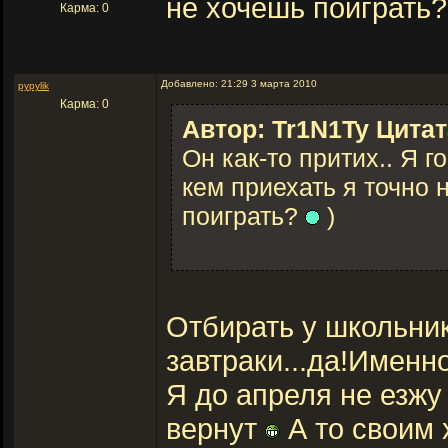
не хочешь поиграть
Карма: 0
Добавлено: 21:29 3 марта 2010
pypylik
Карма: 0
Автор: Tr1N1Ty Цитат
Он как-то притих.. Я г
кем приехать я точно 
поиграть?
)
Отбирать у школьник
завтраки...да!Именно
Я до апреля не езжу
вернут
А то своим 