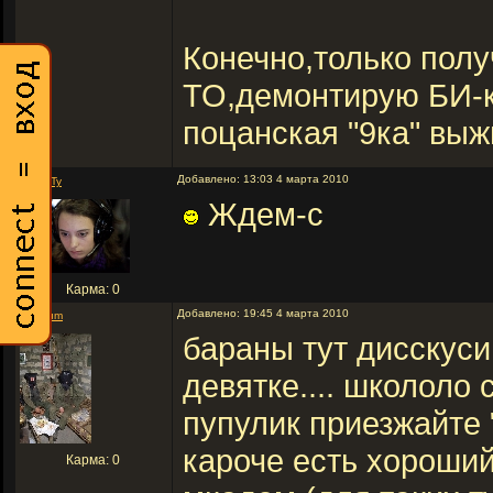
Конечно,только полу
ТО,демонтирую БИ-
поцанская "9ка" вы
Добавлено: 13:03 4 марта 2010
Tr1N1Ty
Ждем-с
Карма: 0
Добавлено: 19:45 4 марта 2010
Tiberium
бараны тут дисскус
девятке.... школоло 
пупулик приезжайте 
кароче есть хороший
Карма: 0