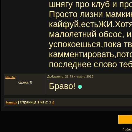
шнягу про клуб и пр
Просто лизни мамки
кайфуй,естьЖИ.Хотя.
малолетний обсос, и
успокоешься,пока тв
камментировать,пот
последнее слово теб
Добавлено: 21:43 4 марта 2010
Plombir
Карма: 0
Браво!
| Страница 1 из 2: 1
2
Наверх
Работ