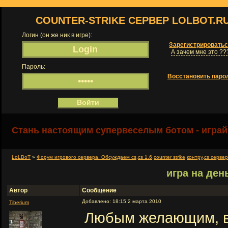
COUNTER-STRIKE СЕРВЕР LOLBOT.R
Логин (он же ник в игре):
Зарегистрировать
А зачем мне это ??
Пароль:
Восстановить паро
Стань настоящим супервеселым ботом - играй
LoLBoT
»
Форум игрового сервера. Обсуждаем cs,cs 1.6,counter strike,контру,cs серве
игра на ден
Автор
Сообщение
Добавлено: 18:15 2 марта 2010
Tiberium
Любым желающим, в