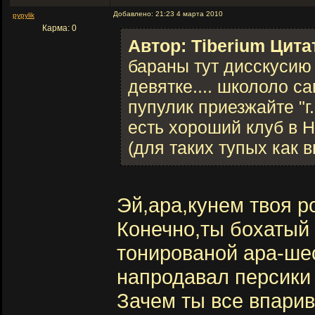
Добавлено: 21:23 4 марта 2010
pypylik
Карма: 0
Автор: Tiberium Цита
бараны тут дисскусию
девятке.... школоло с
пупулик приезжайте "г
есть хороший клуб в 
(для таких тупых как в
Эй,ара,кунем твоя 
Конечно,ты бохатый
тонированой ара-ше
напродавал персики
Зачем ты все впари