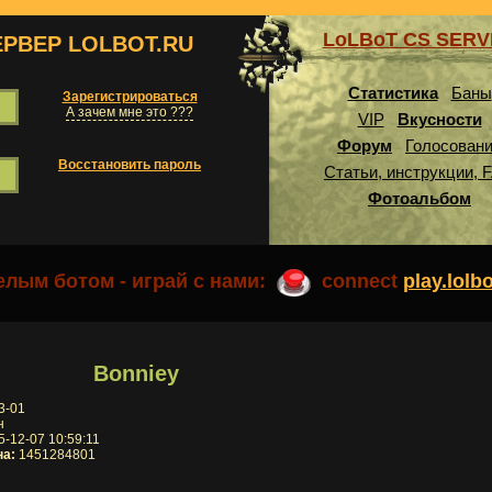
LoLBoT CS SER
ЕРВЕР LOLBOT.RU
Статистика
Баны
Зарегистрироваться
А зачем мне это ???
VIP
Вкусности
Форум
Голосован
Восстановить пароль
Статьи, инструкции, 
Фотоальбом
лым ботом - играй с нами:
connect
play.lolb
Bonniey
3-01
н
-12-07 10:59:11
на:
1451284801