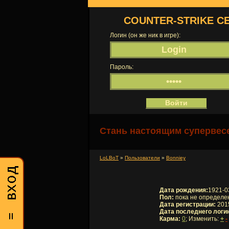
COUNTER-STRIKE С
Логин (он же ник в игре):
Пароль:
Стань настоящим супервесе
LoLBoT
»
Пользователи
»
Bonniey
Дата рождения:
1921-0
Пол:
пока не определе
Дата регистрации:
2015
Дата последнего логи
Карма:
0
; Изменить:
+
-