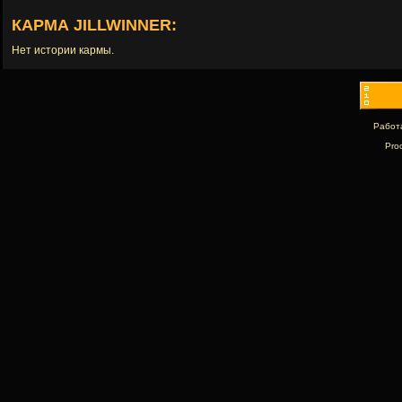
КАРМА JILLWINNER:
Нет истории кармы.
Работ
Pro