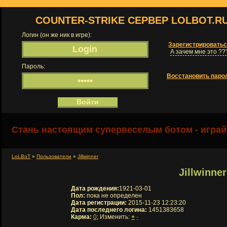
COUNTER-STRIKE СЕРВЕР LOLBOT.R
Логин (он же ник в игре):
Зарегистрировать
А зачем мне это ??
Пароль:
Восстановить паро
Стань настоящим супервеселым ботом - играй
LoLBoT
»
Пользователи
»
Jillwinner
Jillwinner
Дата рождения:
1921-03-01
Пол:
пока не определен
Дата регистрации:
2015-11-23 12:23:20
Дата последнего логина:
1451383658
Карма:
0
; Изменить:
+
-