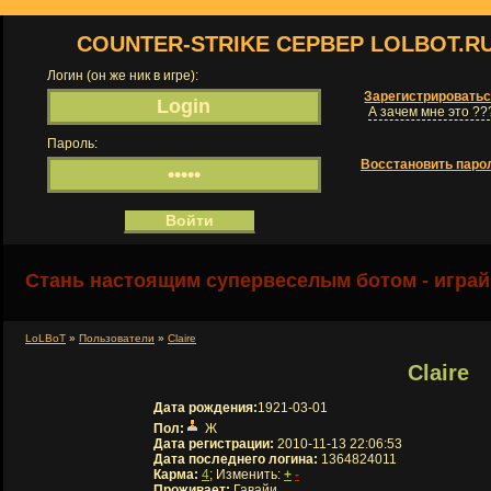
COUNTER-STRIKE СЕРВЕР LOLBOT.R
Логин (он же ник в игре):
Зарегистрировать
А зачем мне это ??
Пароль:
Восстановить паро
Стань настоящим супервеселым ботом - играй
LoLBoT
»
Пользователи
»
Claire
Claire
Дата рождения:
1921-03-01
Пол:
Ж
Дата регистрации:
2010-11-13 22:06:53
Дата последнего логина:
1364824011
Карма:
4
; Изменить:
+
-
Проживает:
Гавайи