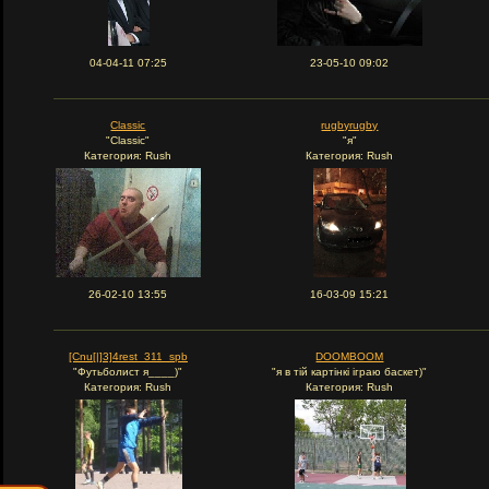
04-04-11 07:25
23-05-10 09:02
Classic
rugbyrugby
"Classic"
"я"
Категория: Rush
Категория: Rush
26-02-10 13:55
16-03-09 15:21
[Cnu[|]3]4rest_311_spb
DOOMBOOM
"Футьболист я____)"
"я в тій картінкі іграю баскет)"
Категория: Rush
Категория: Rush