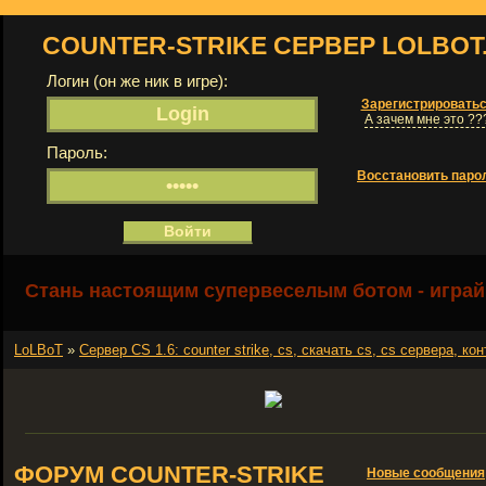
COUNTER-STRIKE СЕРВЕР LOLBOT
Логин (он же ник в игре):
Зарегистрировать
А зачем мне это ??
Пароль:
Восстановить паро
Стань настоящим супервеселым ботом - играй
LoLBoT
»
Сервер СS 1.6: counter strike, cs, скачать cs, cs сервера, кон
ФОРУМ COUNTER-STRIKE
Новые сообщения