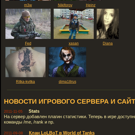
m3w
Nikiforov
Heinz
Fed
xasan
Diana
Ritka-kvitka
dima18rus
НОВОСТИ ИГРОВОГО СЕРВЕРА И САЙ
Stats
2011-11-05
На сервер добавлен плагин статистики. Теперь в игре доступ
команды /me, /rank и пр.
Клан LoLBoT в World of Tanks
2011-09-08