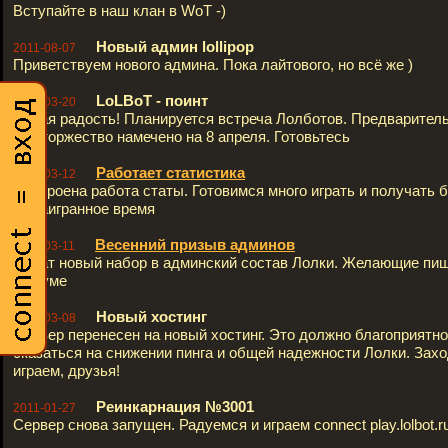
Вступайте в наш клан в WoT -)
Новый админ lollipop
2011-08-07
Приветствуем нового админа. Пока лайтового, но всё же )
LoLBoT - поинт
2011-03-20
Новая радость! Планируется встреча Лолботов. Предварител
сие торжество намечено на 8 апреля. Готовьтесь
Работает статистика
2011-03-12
Настроена работа статы. Готовимся много играть и получать 
за наигранное время
Весенний призыв админов
2011-03-11
Начат новый набор в админский состав Лолки. Желающие пиш
форуме
Новый хостинг
2011-03-08
Сервер перенесен на новый хостинг. Это должно благоприятно
сказаться на снижении пинга и общей надежности Лолки. Зах
играем, друзья!
Реинкарнация №3001
2011-01-27
Сервер снова запущен. Радуемся и играем connect play.lolbot.r