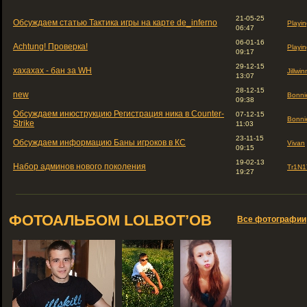
21-05-25
Обсуждаем статью Тактика игры на карте de_inferno
Playin
06:47
06-01-16
Achtung! Проверка!
Playin
09:17
29-12-15
хахахах - бан за WH
Jillwin
13:07
28-12-15
new
Bonni
09:38
Обсуждаем инюструкцию Регистрация ника в Counter-
07-12-15
Bonni
Strike
11:03
23-11-15
Обсуждаем информацию Баны игроков в КС
Vivan
09:15
19-02-13
Набор админов нового поколения
Tr1N1
19:27
ФОТОАЛЬБОМ LOLBOT’ОВ
Все фотографии